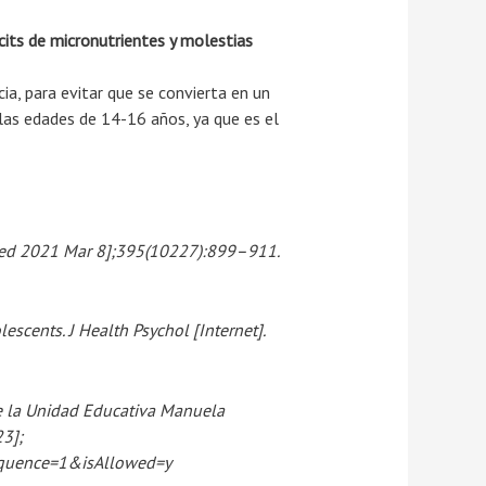
cits de micronutrientes y molestias
ia, para evitar que se convierta en un
 las edades de 14-16 años, ya que es el
[cited 2021 Mar 8];395(10227):899–911.
scents. J Health Psychol [Internet].
de la Unidad Educativa Manuela
23];
sequence=1&isAllowed=y