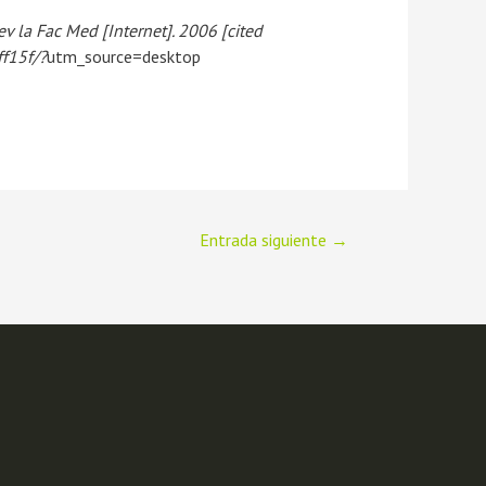
ev la Fac Med [Internet]. 2006 [cited
f15f/?
utm_source=desktop
Entrada siguiente
→