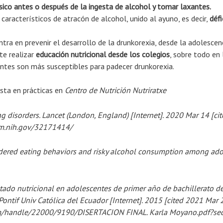
físico antes o después de la ingesta de alcohol
y tomar laxantes.
 característicos de atracón de alcohol, unido al ayuno, es decir,
défi
tra en prevenir el desarrollo de la drunkorexia, desde la adolescenc
te realizar
educación nutricional desde los colegios
, sobre todo en
tes son más susceptibles para padecer drunkorexia.
ista en prácticas en
Centro de Nutrición Nutriratxe
ting disorders. Lancet (London, England) [Internet]. 2020 Mar 14 
nlm.nih.gov/32171414/
rdered eating behaviors and risky alcohol consumption among adole
tado nutricional en adolescentes de primer año de bachillerato 
ontif Univ Católica del Ecuador [Internet]. 2015 [cited 2021 Mar 
ream/handle/22000/9190/DISERTACION FINAL. Karla Moyano.pdf?