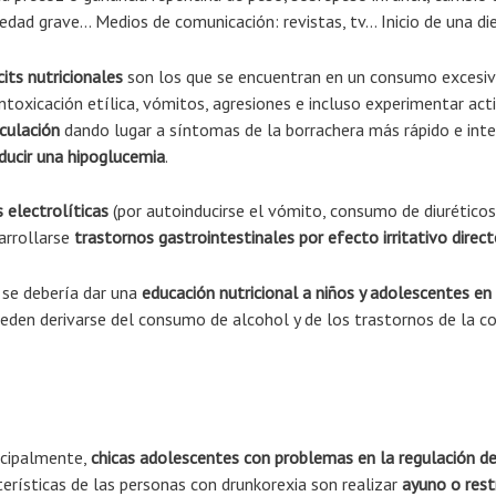
edad grave… Medios de comunicación: revistas, tv… Inicio de una d
cits nutricionales
son los que se encuentran en un consumo excesivo
toxicación etílica, vómitos, agresiones e incluso experimentar act
rculación
dando lugar a síntomas de la borrachera más rápido e int
ducir una hipoglucemia
.
 electrolíticas
(por autoinducirse el vómito, consumo de diuréticos
arrollarse
trastornos gastrointestinales por efecto irritativo direc
 se debería dar una
educación nutricional a niños y adolescentes en
den derivarse del consumo de alcohol y de los trastornos de la co
incipalmente,
chicas adolescentes con problemas en la regulación d
terísticas de las personas con drunkorexia son realizar
ayuno o rest