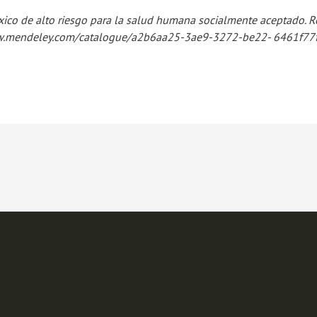
 tóxico de alto riesgo para la salud humana socialmente aceptado. R
ww.mendeley.com/catalogue/a2b6aa25-3ae9-3272-be22- 6461f77f