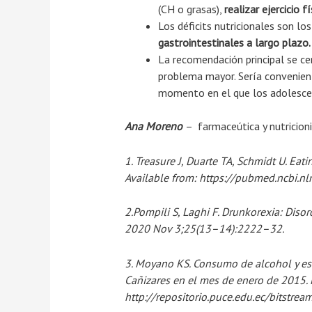
(CH o grasas),
realizar ejercicio 
Los déficits nutricionales son los
gastrointestinales a largo plazo.
La recomendación principal se cen
problema mayor. Sería convenien
momento en el que los adolescen
Ana Moreno
– farmaceútica y nutricion
1. Treasure J, Duarte TA, Schmidt U. Ea
Available from: https://pubmed.ncbi.
2.Pompili S, Laghi F. Drunkorexia: Diso
2020 Nov 3;25(13–14):2222–32.
3. Moyano KS. Consumo de alcohol y es
Cañizares en el mes de enero de 2015. P
http://repositorio.puce.edu.ec/bitst