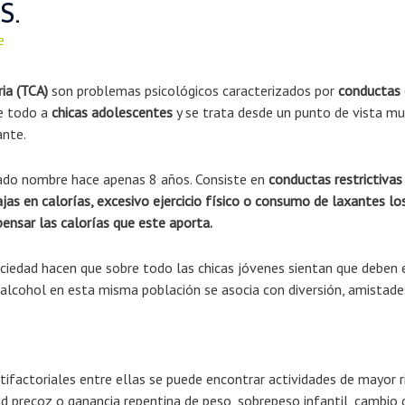
S.
e
ia (TCA)
son problemas psicológicos caracterizados por
conductas 
re todo a
chicas adolescentes
y se trata desde un punto de vista mul
ante.
ado nombre hace apenas 8 años. Consiste en
conductas restrictivas
as en calorías, excesivo ejercicio físico o
consumo de laxantes los 
nsar las calorías que este aporta.
ciedad hacen que sobre todo las chicas jóvenes sientan que deben 
e alcohol en esta misma población se asocia con diversión, amistad
ifactoriales entre ellas se puede encontrar actividades de mayor ri
d precoz o ganancia repentina de peso, sobrepeso infantil, cambio 