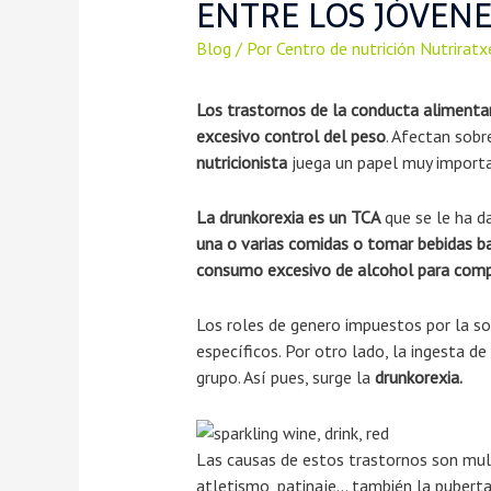
ENTRE LOS JÓVENE
Blog
/ Por
Centro de nutrición Nutriratx
Los trastornos de la conducta alimentar
excesivo control del peso
. Afectan sob
nutricionista
juega un papel muy import
La drunkorexia es un TCA
que se le ha d
una o varias comidas o tomar bebidas baj
consumo excesivo de alcohol para compe
Los roles de genero impuestos por la so
específicos. Por otro lado, la ingesta d
grupo. Así pues, surge la
drunkorexia.
Las causas de estos trastornos son mult
atletismo, patinaje… también la puberta