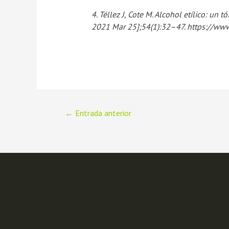
4. Téllez J, Cote M. Alcohol etílico: un
2021 Mar 25];54(1):32–47. https://w
←
Entrada anterior